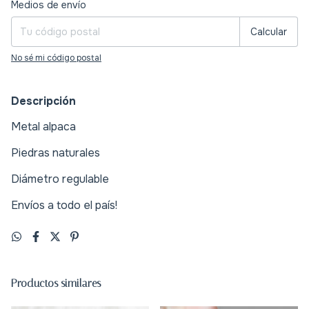
Entregas para el CP:
Cambiar CP
Medios de envío
Calcular
No sé mi código postal
Descripción
Metal alpaca
Piedras naturales
Diámetro regulable
Envíos a todo el país!
Productos similares